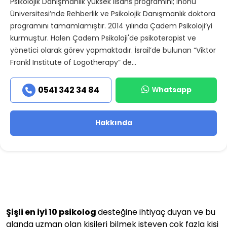
Psikolojik Danışmanlık yüksek lisans programını; İnönü
Üniversitesi’nde Rehberlik ve Psikolojik Danışmanlık doktora
programını tamamlamıştır. 2014 yılında Çadem Psikoloji’yi
kurmuştur. Halen Çadem Psikoloji'de psikoterapist ve
yönetici olarak görev yapmaktadır. İsrail’de bulunan “Viktor
Frankl Institute of Logotherapy” de...
Whatsapp
0541 342 34 84
Hakkında
Şişli en iyi 10 psikolog
desteğine ihtiyaç duyan ve bu
alanda uzman olan kişileri bilmek isteyen çok fazla kişi