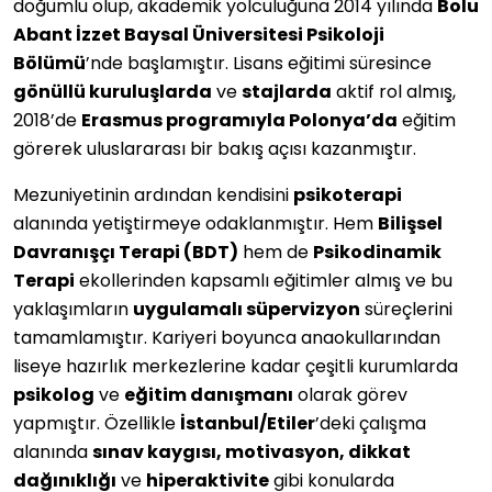
doğumlu olup, akademik yolculuğuna 2014 yılında
Bolu
Abant İzzet Baysal Üniversitesi Psikoloji
Bölümü
’nde başlamıştır. Lisans eğitimi süresince
gönüllü kuruluşlarda
ve
stajlarda
aktif rol almış,
2018’de
Erasmus programıyla Polonya’da
eğitim
görerek uluslararası bir bakış açısı kazanmıştır.
Mezuniyetinin ardından kendisini
psikoterapi
alanında yetiştirmeye odaklanmıştır. Hem
Bilişsel
Davranışçı Terapi (BDT)
hem de
Psikodinamik
Terapi
ekollerinden kapsamlı eğitimler almış ve bu
yaklaşımların
uygulamalı süpervizyon
süreçlerini
tamamlamıştır. Kariyeri boyunca anaokullarından
liseye hazırlık merkezlerine kadar çeşitli kurumlarda
psikolog
ve
eğitim danışmanı
olarak görev
yapmıştır. Özellikle
İstanbul/Etiler
’deki çalışma
alanında
sınav kaygısı, motivasyon, dikkat
dağınıklığı
ve
hiperaktivite
gibi konularda