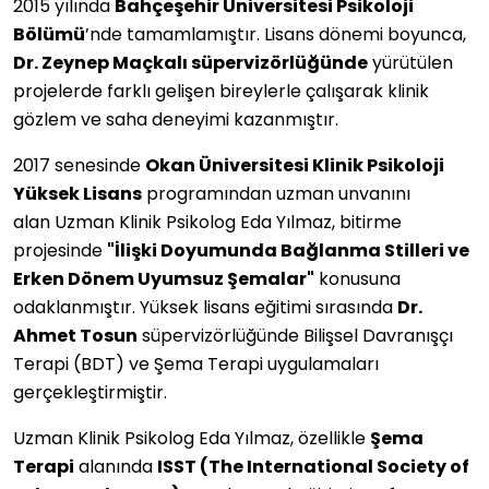
2015 yılında
Bahçeşehir Üniversitesi Psikoloji
Bölümü
’nde tamamlamıştır. Lisans dönemi boyunca,
Dr. Zeynep Maçkalı süpervizörlüğünde
yürütülen
projelerde farklı gelişen bireylerle çalışarak klinik
gözlem ve saha deneyimi kazanmıştır.
2017 senesinde
Okan Üniversitesi Klinik Psikoloji
Yüksek Lisans
programından uzman unvanını
alan Uzman Klinik Psikolog Eda Yılmaz, bitirme
projesinde
"İlişki Doyumunda Bağlanma Stilleri ve
Erken Dönem Uyumsuz Şemalar"
konusuna
odaklanmıştır. Yüksek lisans eğitimi sırasında
Dr.
Ahmet Tosun
süpervizörlüğünde Bilişsel Davranışçı
Terapi (BDT) ve Şema Terapi uygulamaları
gerçekleştirmiştir.
Uzman Klinik Psikolog Eda Yılmaz, özellikle
Şema
Terapi
alanında
ISST (The International Society of