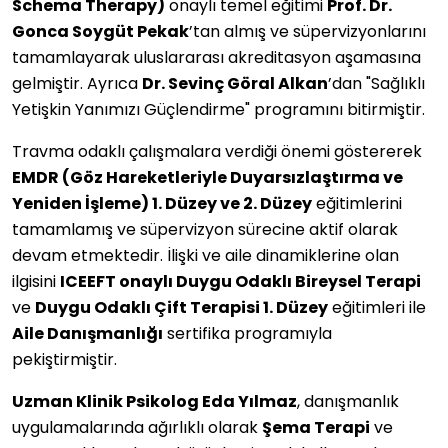
Schema Therapy)
onaylı temel eğitimi
Prof. Dr.
Gonca Soygüt Pekak
’tan almış ve süpervizyonlarını
tamamlayarak uluslararası akreditasyon aşamasına
gelmiştir. Ayrıca
Dr. Sevinç Göral Alkan
’dan "Sağlıklı
Yetişkin Yanımızı Güçlendirme" programını bitirmiştir.
Travma odaklı çalışmalara verdiği önemi göstererek
EMDR (Göz Hareketleriyle Duyarsızlaştırma ve
Yeniden İşleme) 1. Düzey ve 2. Düzey
eğitimlerini
tamamlamış ve süpervizyon sürecine aktif olarak
devam etmektedir. İlişki ve aile dinamiklerine olan
ilgisini
ICEEFT onaylı Duygu Odaklı Bireysel Terapi
ve
Duygu Odaklı Çift Terapisi 1. Düzey
eğitimleri ile
Aile Danışmanlığı
sertifika programıyla
pekiştirmiştir.
Uzman Klinik Psikolog Eda Yılmaz
, danışmanlık
uygulamalarında ağırlıklı olarak
Şema Terapi
ve