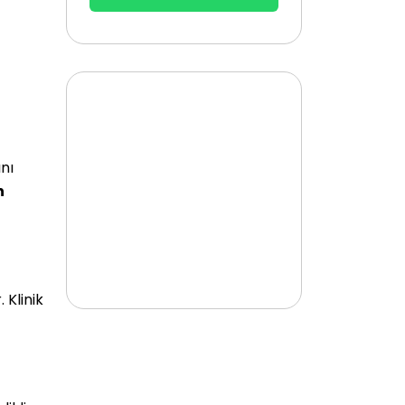
nı
n
 Klinik