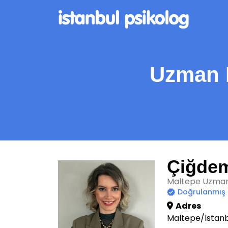
Uzman 
Çiğde
Maltepe Uzman 
Doğrulanmış
Adres
Maltepe/İstanb