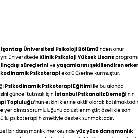
işantaşı Üniversitesi Psikoloji Bölümü
'nden onur
aynı üniversitede
Klinik Psikoloji Yüksek Lisans
programı
ilinçdışı süreçlerini
ve
yaşamlarını şekillendiren erke
ikodinamik Psikoterapi
ekolü üzerine kurmuştur.
ığı
Psikodinamik Psikoterapi Eğitimi
ile bu alanda
sini güncel tutmak için
İstanbul Psikanaliz Derneği
'nin
api Topluluğu
’nun etkinliklerine aktif olarak katılmaktadır.
de
yer alma sorumluluğunu da üstlenmiştir; özellikle son
üllü psikoterapi hizmetiyle destek sunmaktadır.
özel bir danışmanlık merkezinde
yüz yüze danışmanlık