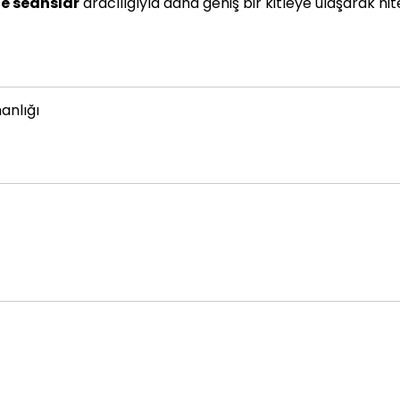
ne seanslar
aracılığıyla daha geniş bir kitleye ulaşarak nite
anlığı