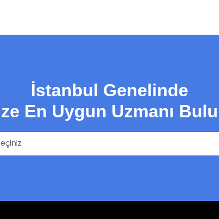
İstanbul Genelinde
ize En Uygun Uzmanı Bulu