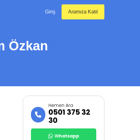
Giriş
Aramıza Katıl
m Özkan
Hemen Ara
0501 375 32
30
Whatsapp