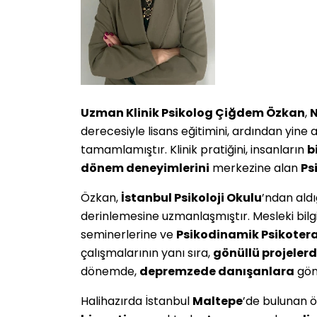
Uzman Klinik Psikolog Çiğdem Özkan
,
N
derecesiyle lisans eğitimini, ardından yine 
tamamlamıştır. Klinik pratiğini, insanların
b
dönem deneyimlerini
merkezine alan
Ps
Özkan,
İstanbul Psikoloji Okulu
’ndan ald
derinlemesine uzmanlaşmıştır. Mesleki bilgi
seminerlerine ve
Psikodinamik Psikoter
çalışmalarının yanı sıra,
gönüllü projeler
dönemde,
depremzede danışanlara
gön
Halihazırda İstanbul
Maltepe
’de bulunan 