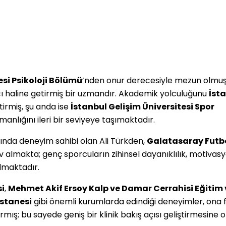
esi Psikoloji Bölümü
’nden onur derecesiyle mezun olmuş
 haline getirmiş bir uzmandır. Akademik yolculuğunu
İst
ştirmiş, şu anda ise
İstanbul Gelişim Üniversitesi Spor
manlığını ileri bir seviyeye taşımaktadır.
ında deneyim sahibi olan Ali Türkden,
Galatasaray Futb
 almakta; genç sporcuların zihinsel dayanıklılık, motivas
olmaktadır.
i
,
Mehmet Akif Ersoy Kalp ve Damar Cerrahisi Eğitim 
astanesi
gibi önemli kurumlarda edindiği deneyimler, ona f
ırmış; bu sayede geniş bir klinik bakış açısı geliştirmesine 