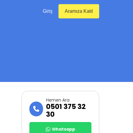
Giriş
Aramıza Katıl
Hemen Ara
0501 375 32
30
Whatsapp