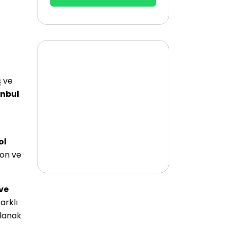
 ve
anbul
ol
yon ve
ve
arklı
olanak