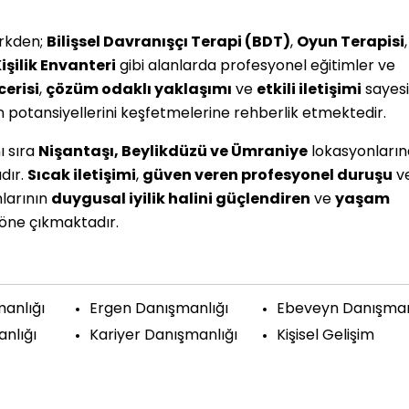
ürkden;
Bilişsel Davranışçı Terapi (BDT)
,
Oyun Terapisi
işilik Envanteri
gibi alanlarda profesyonel eğitimler ve
erisi
,
çözüm odaklı yaklaşımı
ve
etkili iletişimi
sayes
n potansiyellerini keşfetmelerine rehberlik etmektedir.
ı sıra
Nişantaşı, Beylikdüzü ve Ümraniye
lokasyonları
dır.
Sıcak iletişimi
,
güven veren profesyonel duruşu
v
nlarının
duygusal iyilik halini güçlendiren
ve
yaşam
 öne çıkmaktadır.
anlığı
Ergen Danışmanlığı
Ebeveyn Danışman
nlığı
Kariyer Danışmanlığı
Kişisel Gelişim