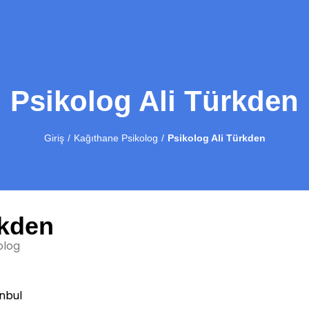
Psikolog Ali Türkden
Giriş
Kağıthane Psikolog
Psikolog Ali Türkden
rkden
olog
nbul