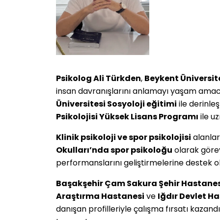
Psikolog Ali Türkden
,
Beykent Üniversit
insan davranışlarını anlamayı yaşam amacı
Üniversitesi Sosyoloji eğitimi
ile derinle
Psikolojisi Yüksek Lisans Programı
ile uz
Klinik psikoloji ve spor psikolojisi
alanlar
Okulları’nda spor psikoloğu
olarak görev
performanslarını geliştirmelerine destek 
Başakşehir Çam Sakura Şehir Hastanes
Araştırma Hastanesi
ve
Iğdır Devlet H
danışan profilleriyle çalışma fırsatı kazand