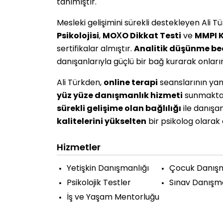
tanımıştır.
Mesleki gelişimini sürekli destekleyen Ali T
Psikolojisi
,
MOXO Dikkat Testi
ve
MMPI K
sertifikalar almıştır.
Analitik düşünme bec
danışanlarıyla güçlü bir bağ kurarak onları
Ali Türkden,
online terapi
seanslarının yan
yüz yüze danışmanlık hizmeti
sunmakta
sürekli gelişime olan bağlılığı
ile danışa
kalitelerini yükselten
bir psikolog olarak
Hizmetler
Yetişkin Danışmanlığı
Çocuk Danışm
Psikolojik Testler
Sınav Danışma
İş ve Yaşam Mentorluğu