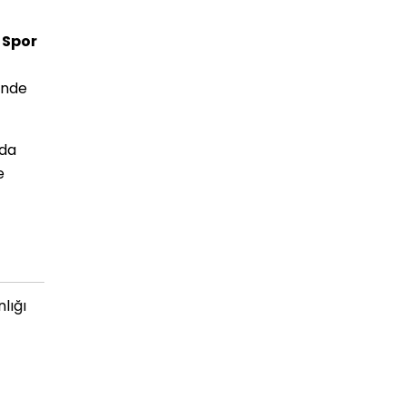
,
Spor
inde
nda
e
lığı