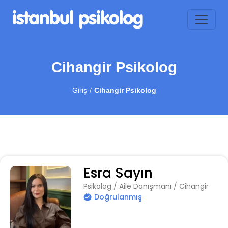
Cihangir Psikolog
Giriş
Cihangir Psikolog
Esra Sayın
Psikolog / Aile Danışmanı / Cihangir
Doğrulanmış