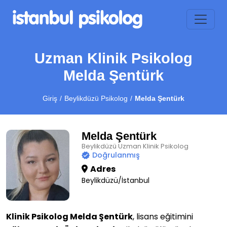
Uzman Klinik Psikolog
Melda Şentürk
Giriş
Beylikdüzü Psikolog
Melda Şentürk
Melda Şentürk
Beylikdüzü Uzman Klinik Psikolog
Doğrulanmış
Adres
Beylikdüzü/İstanbul
Klinik Psikolog Melda Şentürk
, lisans eğitimini