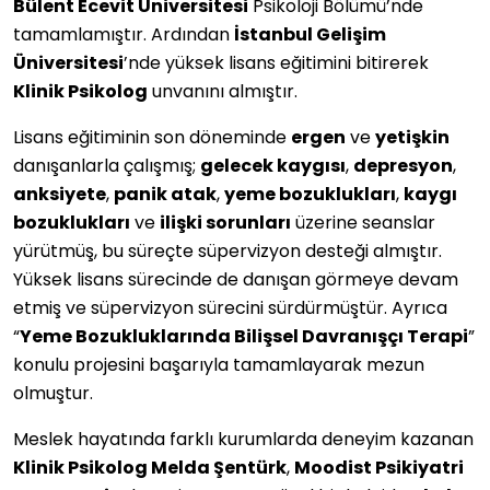
Bülent Ecevit Üniversitesi
Psikoloji Bölümü’nde
tamamlamıştır. Ardından
İstanbul Gelişim
Üniversitesi
’nde yüksek lisans eğitimini bitirerek
Klinik Psikolog
unvanını almıştır.
Lisans eğitiminin son döneminde
ergen
ve
yetişkin
danışanlarla çalışmış;
gelecek kaygısı
,
depresyon
,
anksiyete
,
panik atak
,
yeme bozuklukları
,
kaygı
bozuklukları
ve
ilişki sorunları
üzerine seanslar
yürütmüş, bu süreçte süpervizyon desteği almıştır.
Yüksek lisans sürecinde de danışan görmeye devam
etmiş ve süpervizyon sürecini sürdürmüştür. Ayrıca
“
Yeme Bozukluklarında Bilişsel Davranışçı Terapi
”
konulu projesini başarıyla tamamlayarak mezun
olmuştur.
Meslek hayatında farklı kurumlarda deneyim kazanan
Klinik Psikolog Melda Şentürk
,
Moodist Psikiyatri