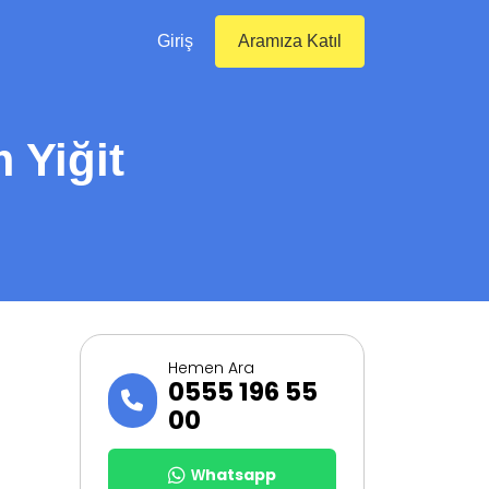
Giriş
Aramıza Katıl
 Yiğit
Hemen Ara
0555 196 55
00
Whatsapp