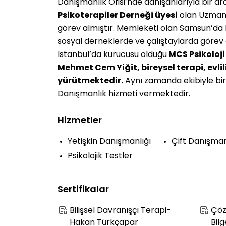
Danışmanlık Ofisi’nde danışanlarıyla bir ar
Psikoterapiler Derneği üyesi
olan Uzman 
görev almıştır. Memleketi olan Samsun’da b
sosyal derneklerde ve çalıştaylarda görev 
İstanbul’da kurucusu olduğu
MCS Psikoloj
Mehmet Cem Yiğit, bireysel terapi, evlili
yürütmektedir.
Aynı zamanda ekibiyle birli
Danışmanlık hizmeti vermektedir.
Hizmetler
Yetişkin Danışmanlığı
Çift Danışman
Psikolojik Testler
Sertifikalar
Bilişsel Davranışçı Terapi-
Çöz
Hakan Türkçapar
Bilg