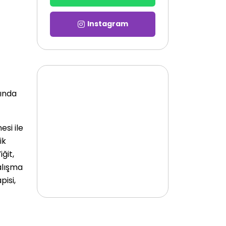
Instagram
sında
esi ile
ik
ğit,
alışma
pisi,