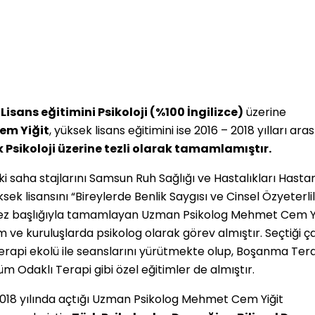
Lisans eğitimini Psikoloji (%100 İngilizce)
üzerine
em Yiğit
, yüksek lisans eğitimini ise 2016 – 2018 yılları ara
 Psikoloji üzerine tezli olarak tamamlamıştır.
i saha stajlarını Samsun Ruh Sağlığı ve Hastalıkları Hastan
k lisansını “Bireylerde Benlik Saygısı ve Cinsel Özyeterlil
dlı tez başlığıyla tamamlayan Uzman Psikolog Mehmet Cem Yi
um ve kuruluşlarda psikolog olarak görev almıştır. Seçtiği ç
Terapi ekolü ile seanslarını yürütmekte olup, Boşanma Tera
züm Odaklı Terapi gibi özel eğitimler de almıştır.
2018 yılında açtığı Uzman Psikolog Mehmet Cem Yiğit