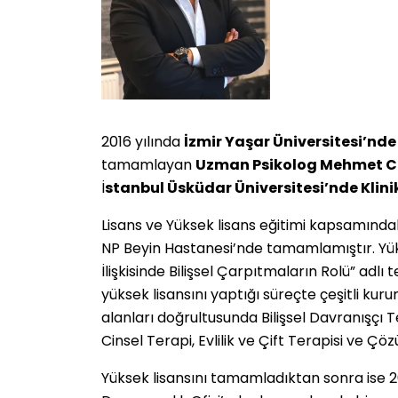
2016 yılında
İzmir Yaşar Üniversitesi’nde 
tamamlayan
Uzman Psikolog Mehmet C
İ
stanbul Üsküdar Üniversitesi’nde Klinik
Lisans ve Yüksek lisans eğitimi kapsamındak
NP Beyin Hastanesi’nde tamamlamıştır. Yükse
İlişkisinde Bilişsel Çarpıtmaların Rolü” a
yüksek lisansını yaptığı süreçte çeşitli kur
alanları doğrultusunda Bilişsel Davranışçı 
Cinsel Terapi, Evlilik ve Çift Terapisi ve Çö
Yüksek lisansını tamamladıktan sonra ise 