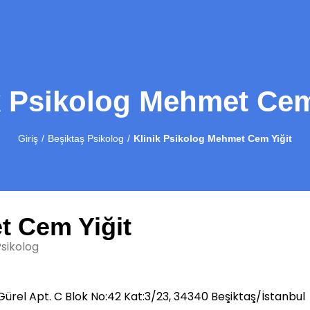
k Psikolog Mehmet Cem
Giriş
Beşiktaş Psikolog
Klinik Psikolog Mehmet Cem Yiğit
 Cem Yiğit
Psikolog
Gürel Apt. C Blok No:42 Kat:3/23, 34340 Beşiktaş/İstanbul