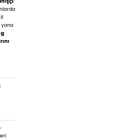
anışçı
mlarda
li
u yana
og
rını
k
-
eri