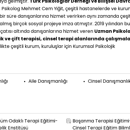
aya gelmiştir.
Türk Psikologlar Derneği ve Bilişsel Davr
Psikolog Mehmet Cem Yiğit, çeşitli hastanelerde ve kuru
ir süre danışanlarına hizmet verirken aynı zamanda çeşit
almış birçok sosyal projeye imza atmıştır. 2019 yılından b
i
çatısı altında danışanlarına hizmet veren
Uzman Psikol
k ve çift terapisi, cinsel terapi alanlarında çalışmala
kte çeşitli kurum, kuruluşlar için Kurumsal Psikolojik
lığı
Aile Danışmanlığı
Cinsel Danışmanlı
üm Odaklı Terapi Eğitimi-
Boşanma Terapisi Eğitimi
elik Enstitüsü
Cinsel Terapi Eğitim Biliml