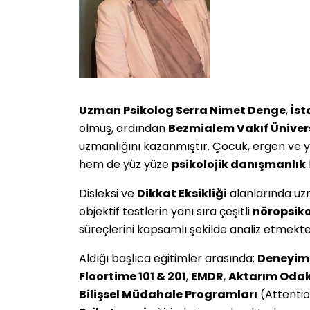
Uzman Psikolog Serra Nimet Denge
,
İst
olmuş, ardından
Bezmialem Vakıf Ünivers
uzmanlığını kazanmıştır. Çocuk, ergen ve 
hem de yüz yüze
psikolojik danışmanlık
Disleksi ve
Dikkat Eksikliği
alanlarında uz
objektif testlerin yanı sıra çeşitli
nöropsiko
süreçlerini kapsamlı şekilde analiz etmekte
Aldığı başlıca eğitimler arasında;
Deneyims
Floortime 101 & 201
,
EMDR
,
Aktarım Odakl
Bilişsel Müdahale Programları
(Attentio