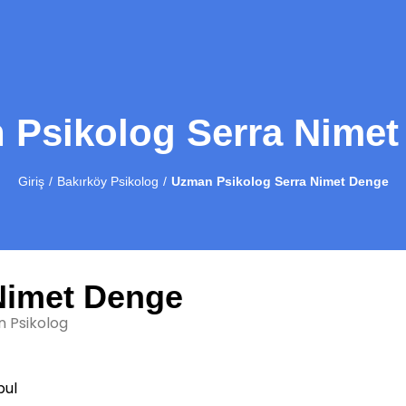
 Psikolog Serra Nimet
Giriş
Bakırköy Psikolog
Uzman Psikolog Serra Nimet Denge
Nimet Denge
 Psikolog
bul