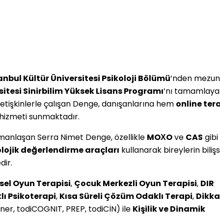
anbul Kültür Üniversitesi Psikoloji Bölümü
’nden mezun
itesi Sinirbilim Yüksek Lisans Programı
’nı tamamlaya
yetişkinlerle çalışan Denge, danışanlarına hem
online ter
hizmeti sunmaktadır.
manlaşan Serra Nimet Denge, özellikle
MOXO
ve
CAS
gibi
lojik değerlendirme araçları
kullanarak bireylerin bilişs
dir.
el Oyun Terapisi
,
Çocuk Merkezli Oyun Terapisi
,
DIR
ı Psikoterapi
,
Kısa Süreli Çözüm Odaklı Terapi
,
Dikka
ner, todiCOGNIT, PREP, todiCİN) ile
Kişilik ve Dinamik