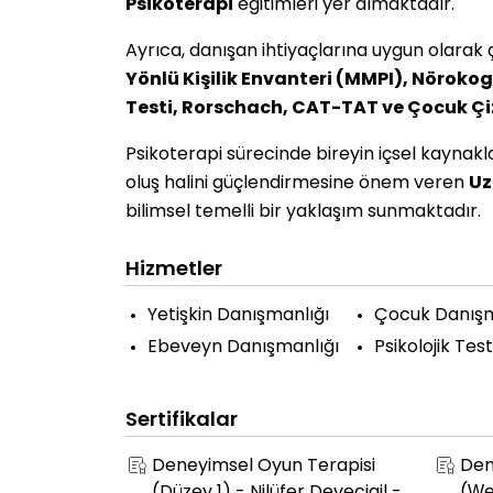
Psikoterapi
eğitimleri yer almaktadır.
Ayrıca, danışan ihtiyaçlarına uygun olarak 
Yönlü Kişilik Envanteri (MMPI),
Nörokogn
Testi,
Rorschach, CAT-TAT ve Çocuk Çizim
Psikoterapi sürecinde bireyin içsel kaynaklar
oluş halini güçlendirmesine önem veren
Uz
bilimsel temelli bir yaklaşım sunmaktadır.
Hizmetler
Yetişkin Danışmanlığı
Çocuk Danışm
Ebeveyn Danışmanlığı
Psikolojik Test
Sertifikalar
Deneyimsel Oyun Terapisi
Den