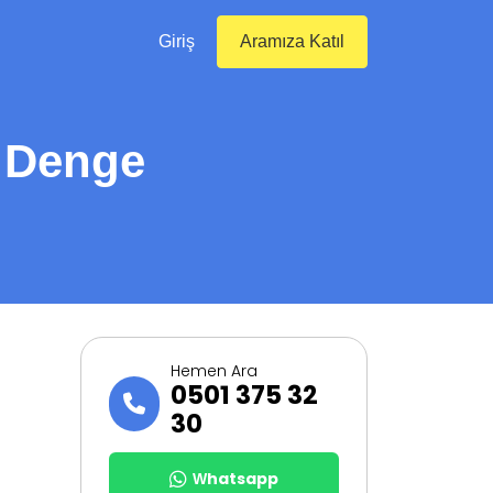
Giriş
Aramıza Katıl
 Denge
Hemen Ara
0501 375 32
30
Whatsapp