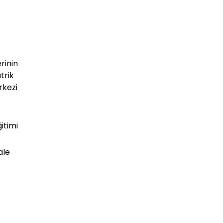
rinin
trik
rkezi
itimi
ale