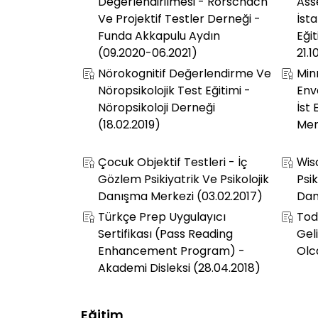
Değerlendirilmesi - Rorschach
Ass
Ve Projektif Testler Derneği -
İsta
Funda Akkapulu Aydın
Eği
(09.2020-06.2021)
21.1
Nörokognitif Değerlendirme Ve
Min
Nöropsikolojik Test Eğitimi -
Env
Nöropsikoloji Derneği
İst
(18.02.2019)
Mer
Çocuk Objektif Testleri - İç
Wis
Gözlem Psikiyatrik Ve Psikolojik
Psik
Danışma Merkezi (03.02.2017)
Dan
Türkçe Prep Uygulayıcı
Tod
Sertifikası (Pass Reading
Gel
Enhancement Program) -
Olc
Akademi Disleksi (28.04.2018)
Eğitim