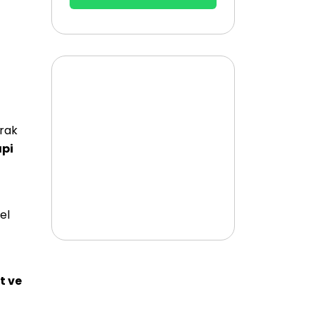
rak
api
el
t ve