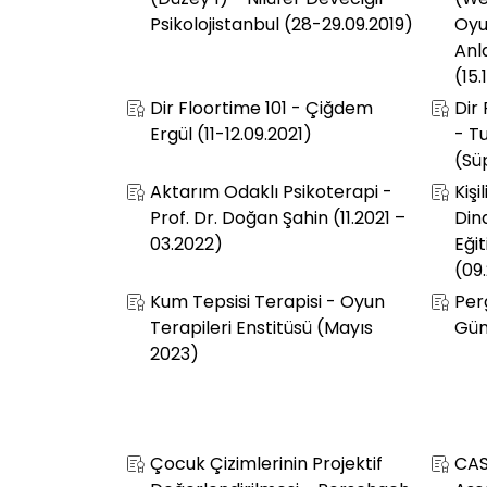
(Düzey 1) - Nilüfer Devecigil -
(We
Psikolojistanbul (28-29.09.2019)
Oyu
Anl
(15.
Dir Floortime 101 - Çiğdem
Dir
Ergül (11-12.09.2021)
- T
(Sü
Aktarım Odaklı Psikoterapi -
Kişi
Prof. Dr. Doğan Şahin (11.2021 –
Din
03.2022)
Eğit
(09.
Kum Tepsisi Terapisi - Oyun
Perg
Terapileri Enstitüsü (Mayıs
Gün
2023)
Çocuk Çizimlerinin Projektif
CAS