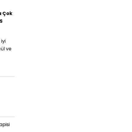
a Çok
S
iyi
cül ve
pisi