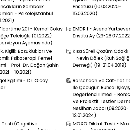
binar) - Byron Norton -
Eğitimi - Oyun Terapileri
ncakların Sembolik
Enstitüsü (10.03.2020-
amları - Psikolojistanbul
15.03.2020)
11.2021)
 Floortime 201 - Kemal Colay
EMDR 1 - Asena Yurtsever
uğçe Telcioğlu (01.2022)
Enstitü Ay (23-26.07.2022
pervizyon Aşamasında)
lik, Kişilik Bozuklukları Ve
Kısa Süreli Çözüm Odaklı
amik Psikoterapi Temel
- Nevin Dölek (Ruh Sağlığ
imi - Prof. Dr. Doğan Şahin
Derneği) (19-21.04.2019)
2021 – 10.2021)
el Eğitimi - Dr. Olcay
Rorschach Ve Cat-Tat Te
er
İle Çocuğun Ruhsal İşleyiş
Değerlendirilmesi - Rors
Ve Projektif Testler Dern
Neslihan Zabcı (09.2020-
12.01.2024)
 Testi (Cognitive
MOXO Dikkat Testi - Mox