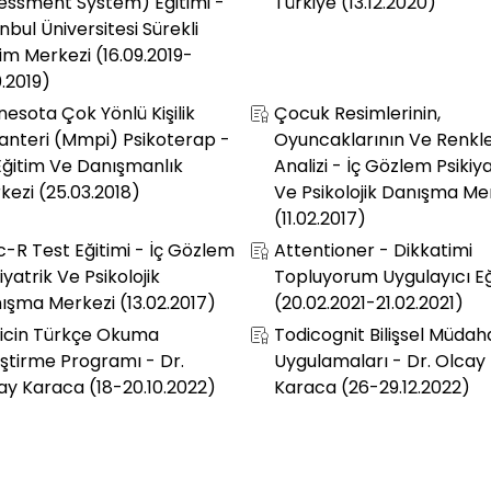
essment System) Eğitimi -
Türkiye (13.12.2020)
nbul Üniversitesi Sürekli
tim Merkezi (16.09.2019-
0.2019)
nesota Çok Yönlü Kişilik
Çocuk Resimlerinin,
anteri (Mmpi) Psikoterap -
Oyuncaklarının Ve Renkle
 Eğitim Ve Danışmanlık
Analizi - İç Gözlem Psikiya
kezi (25.03.2018)
Ve Psikolojik Danışma Me
(11.02.2017)
c-R Test Eğitimi - İç Gözlem
Attentioner - Dikkatimi
iyatrik Ve Psikolojik
Topluyorum Uygulayıcı Eğ
ışma Merkezi (13.02.2017)
(20.02.2021-21.02.2021)
icin Türkçe Okuma
Todicognit Bilişsel Müdah
iştirme Programı - Dr.
Uygulamaları - Dr. Olcay
ay Karaca (18-20.10.2022)
Karaca (26-29.12.2022)