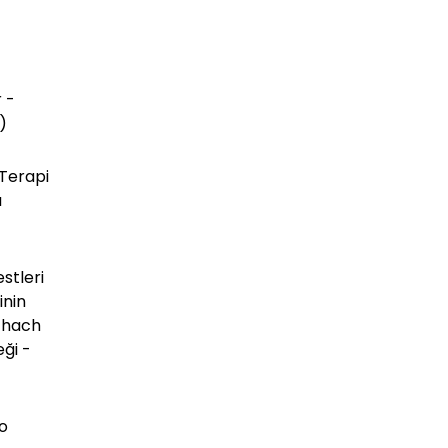
 -
)
 Terapi
ı
stleri
inin
chach
eği -
o