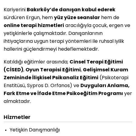
Kariyerini
Bakırköy’de danışan kabul ederek
sürdüren Ergun, hem
yüz yüze seanslar
hem de
online terapi hizmetleri
aracılığıyla çocuk, ergen ve
yetişkinlerle çalışmaktadır. Danışanlarının
ihtiyaçlarına uygun terapi yöntemleri ile ruhsal iyilik
hallerini güçlendirmeyi hedeflemektedir.
Katıldığı eğitimler arasında;
Cinsel Terapi Eğitimi
(CİSED)
,
Oyun Terapisi Eğitimi
,
Gelişimsel Kuram
Zemininde İlişkisel Psikanaliz Eğitimi
(Psikoterapi
Enstitüsü, Sypros D. Orfanos) ve
Duyguları Anlama,
Fark Etme ve İfade Etme Psikoeğitim Programı
yer
almaktadır.
Hizmetler
Yetişkin Danışmanlığı