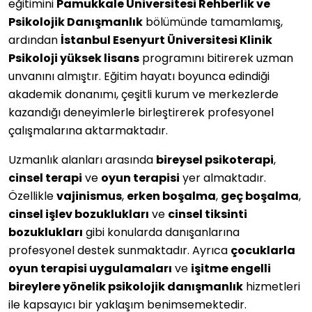
eğitimini
Pamukkale Üniversitesi Rehberlik ve
Psikolojik Danışmanlık
bölümünde tamamlamış,
ardından
İstanbul Esenyurt Üniversitesi Klinik
Psikoloji yüksek lisans
programını bitirerek uzman
unvanını almıştır. Eğitim hayatı boyunca edindiği
akademik donanımı, çeşitli kurum ve merkezlerde
kazandığı deneyimlerle birleştirerek profesyonel
çalışmalarına aktarmaktadır.
Uzmanlık alanları arasında
bireysel psikoterapi
,
cinsel terapi
ve
oyun terapisi
yer almaktadır.
Özellikle
vajinismus
,
erken boşalma
,
geç boşalma
,
cinsel işlev bozuklukları
ve
cinsel tiksinti
bozuklukları
gibi konularda danışanlarına
profesyonel destek sunmaktadır. Ayrıca
çocuklarla
oyun terapisi uygulamaları
ve
işitme engelli
bireylere yönelik psikolojik danışmanlık
hizmetleri
ile kapsayıcı bir yaklaşım benimsemektedir.